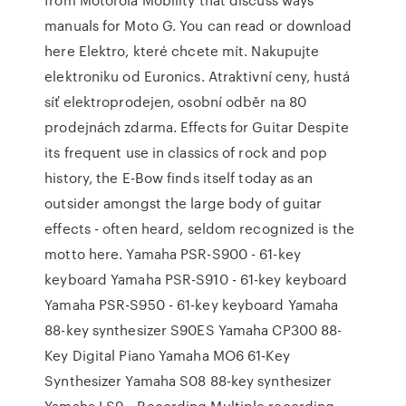
manuals for Moto G. You can read or download
here Elektro, které chcete mít. Nakupujte
elektroniku od Euronics. Atraktivní ceny, hustá
síť elektroprodejen, osobní odběr na 80
prodejnách zdarma. Effects for Guitar Despite
its frequent use in classics of rock and pop
history, the E-Bow finds itself today as an
outsider amongst the large body of guitar
effects - often heard, seldom recognized is the
motto here. Yamaha PSR-S900 - 61-key
keyboard Yamaha PSR-S910 - 61-key keyboard
Yamaha PSR-S950 - 61-key keyboard Yamaha
88-key synthesizer S90ES Yamaha CP300 88-
Key Digital Piano Yamaha MO6 61-Key
Synthesizer Yamaha S08 88-key synthesizer
Yamaha LS9… Recording Multiple recording