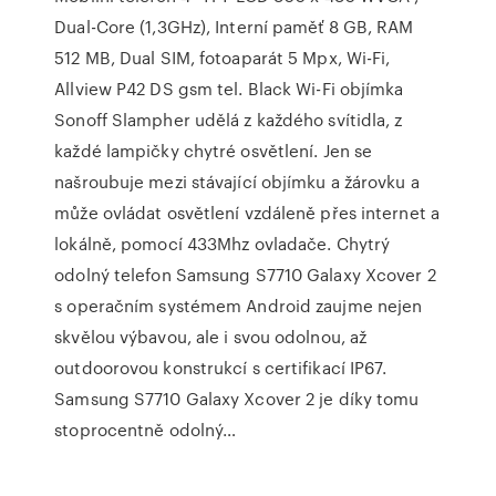
Dual-Core (1,3GHz), Interní paměť 8 GB, RAM
512 MB, Dual SIM, fotoaparát 5 Mpx, Wi-Fi,
Allview P42 DS gsm tel. Black Wi-Fi objímka
Sonoff Slampher udělá z každého svítidla, z
každé lampičky chytré osvětlení. Jen se
našroubuje mezi stávající objímku a žárovku a
může ovládat osvětlení vzdáleně přes internet a
lokálně, pomocí 433Mhz ovladače. Chytrý
odolný telefon Samsung S7710 Galaxy Xcover 2
s operačním systémem Android zaujme nejen
skvělou výbavou, ale i svou odolnou, až
outdoorovou konstrukcí s certifikací IP67.
Samsung S7710 Galaxy Xcover 2 je díky tomu
stoprocentně odolný…