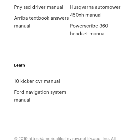
Pny ssd driver manual
Husqvarna automower
450xh manual
Arriba textbook answers
manual
Powerscribe 360
headset manual
Learn
10 kicker cvr manual
Ford navigation system
manual
© 2019 https://americafilesfnyzgw.netlify.app, Inc. All