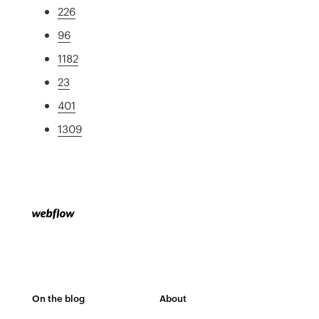
226
96
1182
23
401
1309
On the blog
About