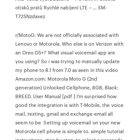
otisků prstů Rychlé nabíjení LTE – … SM-
T725Nzdaxez
r/MotoG: We are not officially associated with
Lenovo or Motorola. Who else is on Verizon with
an Oreo G5+? What visual voicemail app are
you using? So i was trying to manually update
my phone to 8.1 from 7.0 as seen in this video
Amazon.com: Motorola Moto G (2nd
generation) Unlocked Cellphone, 8GB, Black:
BREED. User Manual [pdf ] I'm surprised how
good the integration is with T-Mobile, the voice
mail, texting, gmail and exchange-email all
seem to be Setting up voicemail on your new
Motorola cell phone is simple to. simple tutorial
instructions, step by step, to select a passcode