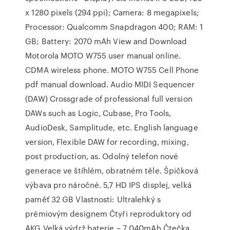
x 1280 pixels (294 ppi); Camera: 8 megapixels;
Processor: Qualcomm Snapdragon 400; RAM: 1
GB; Battery: 2070 mAh View and Download
Motorola MOTO W755 user manual online.
CDMA wireless phone. MOTO W755 Cell Phone
pdf manual download. Audio MIDI Sequencer
(DAW) Crossgrade of professional full version
DAWs such as Logic, Cubase, Pro Tools,
AudioDesk, Samplitude, etc. English language
version, Flexible DAW for recording, mixing,
post production, as. Odolný telefon nové
generace ve štíhlém, obratném těle. Špičková
výbava pro náročné. 5,7 HD IPS displej, velká
paměť 32 GB Vlastnosti: Ultralehký s
prémiovým designem Čtyři reproduktory od
AKG Velká výdrž baterie – 7 040mAh Čtečka